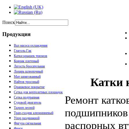
Поиск
Продукция
Вал насоса охлаждения
Глаголь-Гак
Катки крышек трюмов
Коврик плетеный
Легость бросательная
Лопарь шлюпочный
Мат шпигованный
Катки 
Найтов тросовый
Оранжевое покрытие
Сетка для вертолетных площадок
Ремонт катко
Сетка подтрапная
Судовой двигатель
Талреп лесной
подшипников 
Трап-сходня алюминиевый
Упор раздвижной
распорных в
Фигура сигнальная
Флаги