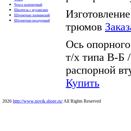
Чехол шлюпочный
Изготовление
Шкентель с мусингами
Штормтрап лоцманский
Штормтрап посадочный
трюмов
Заказ
Ось опорного
т/х типа В-Б 
распорной вту
Купить
2026
http://www.novik.shore.ru/
All Rights Reserved