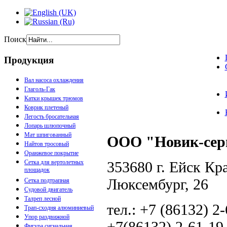
Поиск
Продукция
Вал насоса охлаждения
Глаголь-Гак
Катки крышек трюмов
Коврик плетеный
Легость бросательная
Лопарь шлюпочный
Мат шпигованный
ООО "Новик-сер
Найтов тросовый
Оранжевое покрытие
353680 г. Ейск Кра
Сетка для вертолетных
площадок
Люксембург, 26
Сетка подтрапная
Судовой двигатель
Талреп лесной
тел.: +7 (86132) 2
Трап-сходня алюминиевый
Упор раздвижной
+7(86132) 2-61-19
Фигура сигнальная