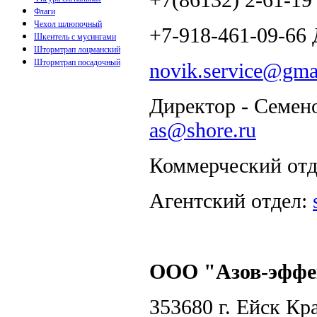
Флаги
Чехол шлюпочный
+7-918-461-09-66 
Шкентель с мусингами
Штормтрап лоцманский
Штормтрап посадочный
novik.service@gma
Директор - Семен
as@shore.ru
Коммерческий от
Агентский отдел:
ООО "Азов-эффе
353680 г. Ейск Кра