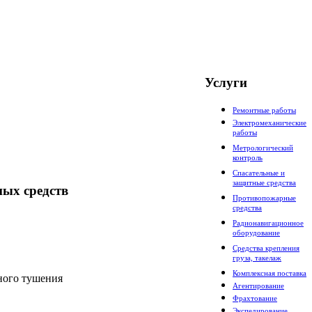
Услуги
Ремонтные работы
Электромеханические
работы
Метрологический
контроль
Спасательные и
защитные средства
ных средств
Противопожарные
средства
Радионавигационное
оборудование
Средства крепления
груза, такелаж
Комплексная поставка
ного тушения
Агентирование
Фрахтование
Экспедирование