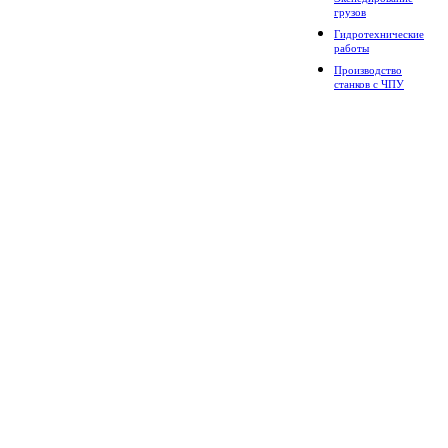
грузов
Гидротехнические
работы
Производство
станков с ЧПУ