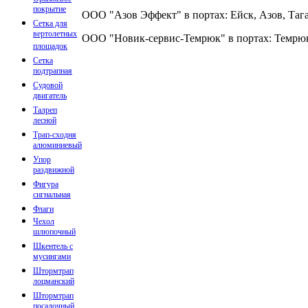
покрытие
ООО "Азов Эффект" в портах: Ейск, Азов, Таг
Сетка для
вертолетных
ООО "Новик-сервис-Темрюк" в портах: Темрюк
площадок
Сетка
подтрапная
Судовой
двигатель
Талреп
лесной
Трап-сходня
алюминиевый
Упор
раздвижной
Фигура
сигнальная
Флаги
Чехол
шлюпочный
Шкентель с
мусингами
Штормтрап
лоцманский
Штормтрап
посадочный