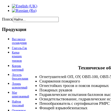
Поиск
Продукция
Вал насоса
охлаждения
Глаголь-Гак
Катки
крышек
трюмов
Коврик
Техническое о
плетеный
Легость
Огнетушителей ОП, ОУ, ОВП-100, ОВП-
бросательная
Снаряжения пожарного
Лопарь
Огнестойких тросов и поясов пожарных
шлюпочный
Пожарных рукавов
Мат
Гидравлические испытания баллонов выс
шпигованный
Освидетельствование, гидравлические ис
Найтов
Пенообразователь с сертификатом РМРС
тросовый
Фонарей взрывобезопасных
Оранжевое